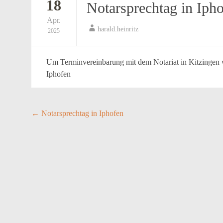
18
Notarsprechtag in Iph
Apr.
harald.heinritz
2025
Um Terminvereinbarung mit dem Notariat in Kitzingen wi
Iphofen
Post
←
Notarsprechtag in Iphofen
navigation