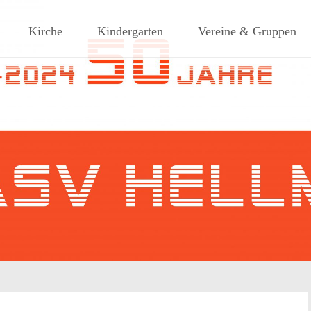
ches Dorf am Rande des südlic
Kirche
Kindergarten
Vereine & Gruppen