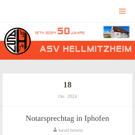
Hellmitzheim.de
Hellmitzheim.de – fränkisches Dorf am Rande
des südlichen Steigerwaldes
Skip
to
content
18
2024
Okt.
Notarsprechtag in Iphofen
harald.heinritz