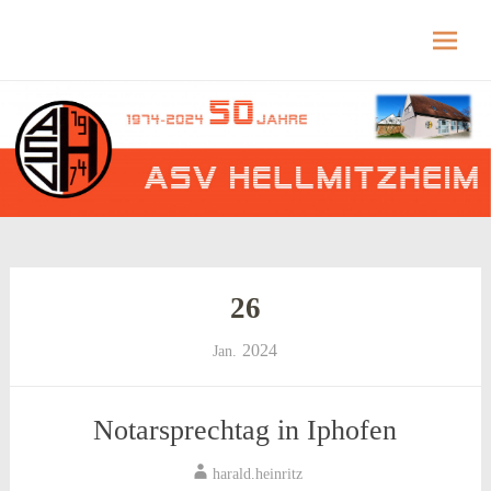
Hellmitzheim.de
Hellmitzheim.de – fränkisches Dorf am Rande
des südlichen Steigerwaldes
Skip
to
content
26
2024
Jan.
Notarsprechtag in Iphofen
harald.heinritz