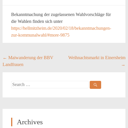
Bekanntmachung der zugelassenen Wahlvorschläge für
die Wahlen finden sich unter
https://hellmitzheim.de/2020/02/18/bekanntmachungen-
zur-kommunalwahl/#more-9875
Post
←
Maiwanderung der BBV
Weihnachtsmarkt in Einersheim
Landfrauen
→
navigation
Search
for:
Archives