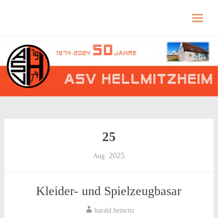
Hellmitzheim.de
Hellmitzheim.de – fränkisches Dorf am Rande
des südlichen Steigerwaldes
Skip
to
content
25
2025
Aug.
Kleider- und Spielzeugbasar
harald.heinritz