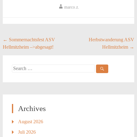
marco.z.
Post
←
Sommernachtsfest ASV
Herbstwanderung ASV
Hellmitzheim –>abgesagt!
Hellmitzheim
→
navigation
Search
for:
Archives
August 2026
Juli 2026