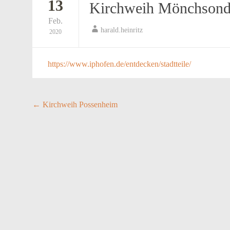
13
Kirchweih Mönchson
Feb.
harald.heinritz
2020
https://www.iphofen.de/entdecken/stadtteile/
Post
←
Kirchweih Possenheim
navigation