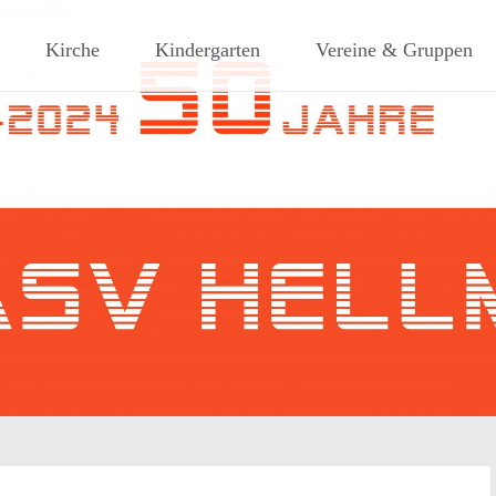
ches Dorf am Rande des südlic
Kirche
Kindergarten
Vereine & Gruppen