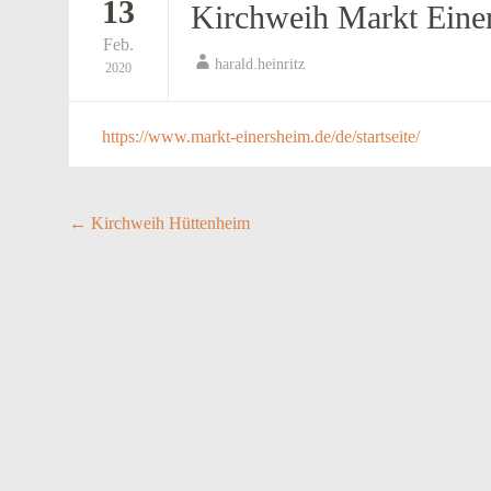
13
Kirchweih Markt Eine
Feb.
harald.heinritz
2020
https://www.markt-einersheim.de/de/startseite/
Post
←
Kirchweih Hüttenheim
navigation