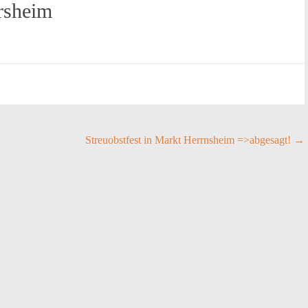
rsheim
Streuobstfest in Markt Herrnsheim =>abgesagt!
→