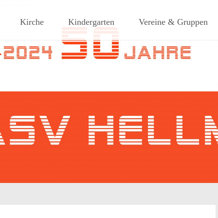
ches Dorf am Rande des südlic
Kirche
Kindergarten
Vereine & Gruppen