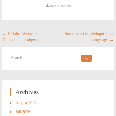
harald.heinritz
Post
←
10 Jahre Weincafe
Sommerfest im Weingut Popp
Gümpelein => abgesagt!
=> abgesagt!
→
navigation
Search
for:
Archives
August 2026
Juli 2026