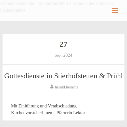
Hellmitzheim.de
Hellmitzheim.de – fränkisches Dorf am Rande
des südlichen Steigerwaldes
Skip
to
content
27
2024
Sep.
Gottesdienste in Stierhöfstetten & Prühl
harald.heinritz
Mit Einführung und Verabschiedung
KirchenvorsteherInnen | Pfarrerin Lektor