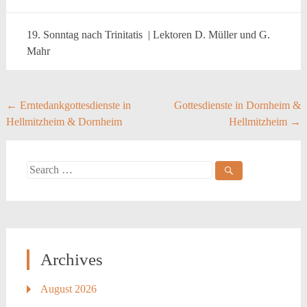
19. Sonntag nach Trinitatis | Lektoren D. Müller und G.
Mahr
Post
←
Erntedankgottesdienste in
Gottesdienste in Dornheim &
Hellmitzheim & Dornheim
Hellmitzheim
→
navigation
Search
for:
Archives
August 2026