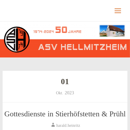
Hellmitzheim.de
Hellmitzheim.de – fränkisches Dorf am Rande
des südlichen Steigerwaldes
Skip
to
content
01
2023
Okt.
Gottesdienste in Stierhöfstetten & Prühl
harald.heinritz