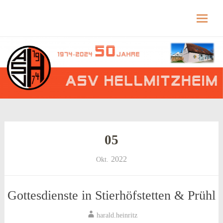
Hellmitzheim.de
Hellmitzheim.de – fränkisches Dorf am Rande
des südlichen Steigerwaldes
Skip
to
content
05
2022
Okt.
Gottesdienste in Stierhöfstetten & Prühl
harald.heinritz