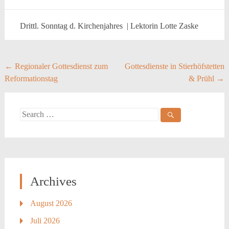
Drittl. Sonntag d. Kirchenjahres | Lektorin Lotte Zaske
Post
←
Regionaler Gottesdienst zum
Gottesdienste in Stierhöfstetten
Reformationstag
& Prühl
→
navigation
Search
for:
Archives
August 2026
Juli 2026