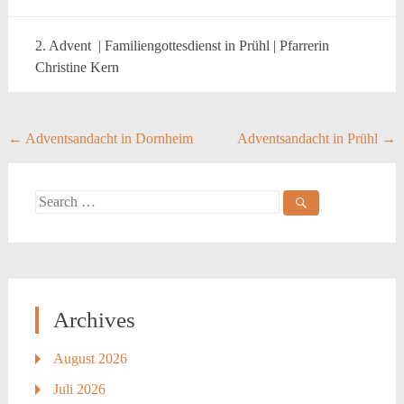
2. Advent | Familiengottesdienst in Prühl | Pfarrerin
Christine Kern
Post
←
Adventsandacht in Dornheim
Adventsandacht in Prühl
→
navigation
Search
for:
Archives
August 2026
Juli 2026