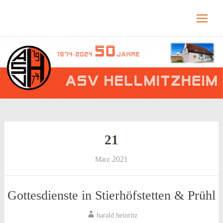
Hellmitzheim.de
Hellmitzheim.de – fränkisches Dorf am Rande
des südlichen Steigerwaldes
Skip
to
content
21
2021
März
Gottesdienste in Stierhöfstetten & Prühl
harald.heinritz