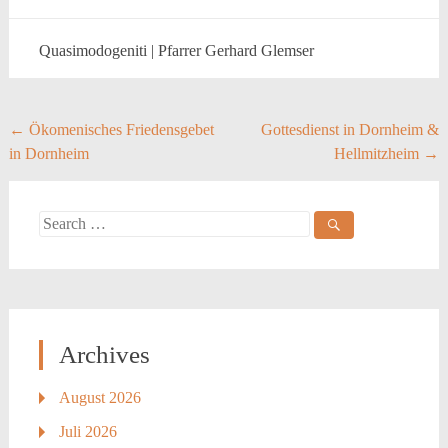
Quasimodogeniti | Pfarrer Gerhard Glemser
Post
←
Ökomenisches Friedensgebet
Gottesdienst in Dornheim &
in Dornheim
Hellmitzheim
→
navigation
Search
for:
Archives
August 2026
Juli 2026