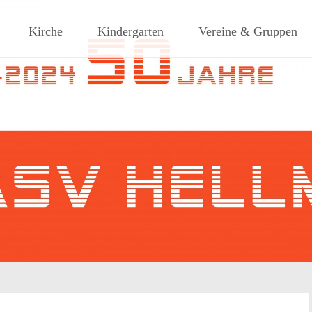
ches Dorf am Rande des südlic
Kirche
Kindergarten
Vereine & Gruppen