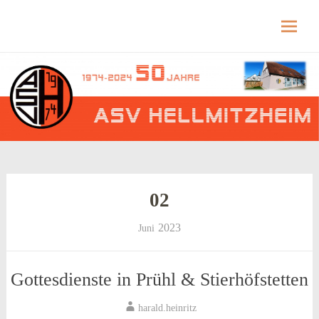
Hellmitzheim.de
Hellmitzheim.de – fränkisches Dorf am Rande
des südlichen Steigerwaldes
Skip
to
content
02
2023
Juni
Gottesdienste in Prühl & Stierhöfstetten
harald.heinritz