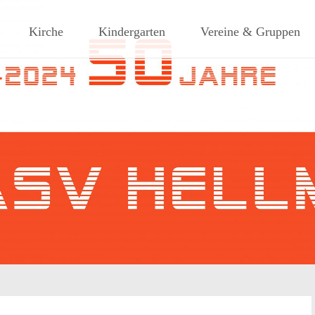
ches Dorf am Rande des südlic
Kirche
Kindergarten
Vereine & Gruppen