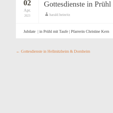
02
Gottesdienste in Prühl
Apr.
harald.heinritz
2023
Jubilate | in Prühl mit Taufe | Pfarrerin Christine Kern
Post
←
Gottesdienste in Hellmitzheim & Dornheim
navigation