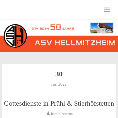
Hellmitzheim.de
Hellmitzheim.de – fränkisches Dorf am Rande
des südlichen Steigerwaldes
Skip
to
content
30
2022
Jan.
Gottesdienste in Prühl & Stierhöfstetten
harald.heinritz