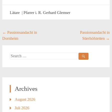
Lätare | Pfarrer i. R. Gerhard Glemser
Post
←
Passionsandacht in
Passionsandacht in
Dornheim
Stierhöfstetten
→
navigation
Search
for:
Archives
August 2026
Juli 2026