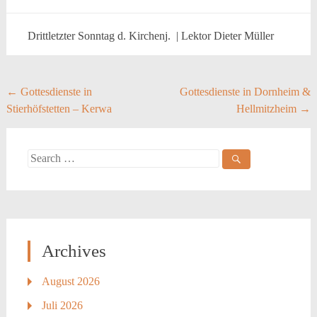
Drittletzter Sonntag d. Kirchenj. | Lektor Dieter Müller
Post
←
Gottesdienste in
Gottesdienste in Dornheim &
Stierhöfstetten – Kerwa
Hellmitzheim
→
navigation
Search
for:
Archives
August 2026
Juli 2026