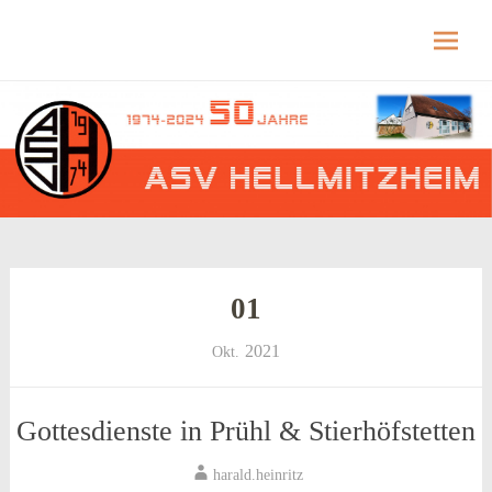
Hellmitzheim.de
Hellmitzheim.de – fränkisches Dorf am Rande
des südlichen Steigerwaldes
Skip
to
content
01
2021
Okt.
Gottesdienste in Prühl & Stierhöfstetten
harald.heinritz