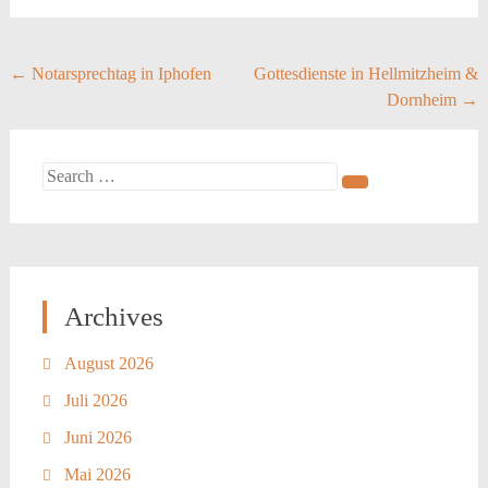
Post
←
Notarsprechtag in Iphofen
Gottesdienste in Hellmitzheim &
Dornheim
→
navigation
Search
for:
Archives
August 2026
Juli 2026
Juni 2026
Mai 2026