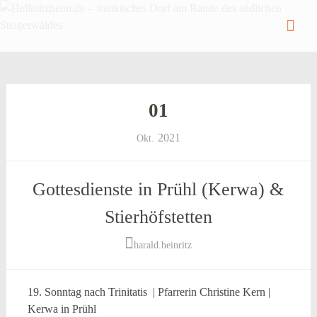
Hellmitzheim.de
Hellmitzheim.de – fränkisches Dorf am Rande
des südlichen Steigerwaldes
Skip
to
conten
01
2021
Okt.
Gottesdienste in Prühl (Kerwa) &
Stierhöfstetten
harald.heinritz
19. Sonntag nach Trinitatis | Pfarrerin Christine Kern |
Kerwa in Prühl