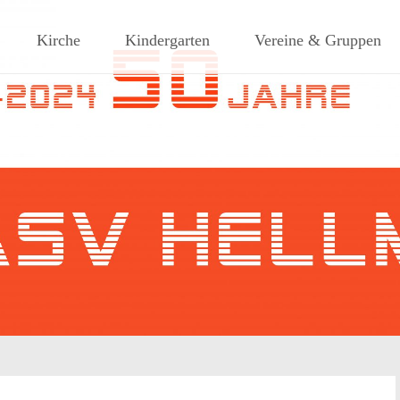
ches Dorf am Rande des südlic
Kirche
Kindergarten
Vereine & Gruppen