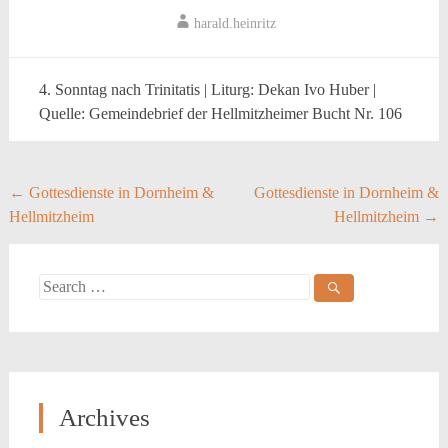
harald.heinritz
4. Sonntag nach Trinitatis | Liturg: Dekan Ivo Huber |
Quelle: Gemeindebrief der Hellmitzheimer Bucht Nr. 106
Post
←
Gottesdienste in Dornheim &
Gottesdienste in Dornheim &
Hellmitzheim
Hellmitzheim
→
navigation
Search
for:
Archives