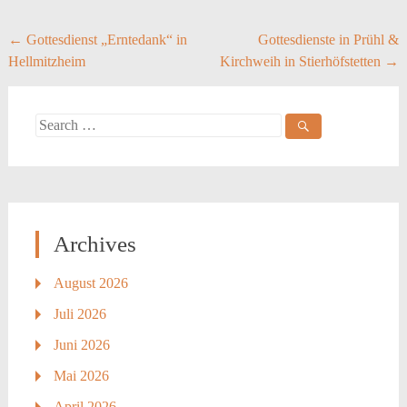
Post
←
Gottesdienst „Erntedank“ in
Gottesdienste in Prühl &
Hellmitzheim
Kirchweih in Stierhöfstetten
→
navigation
Search
for:
Archives
August 2026
Juli 2026
Juni 2026
Mai 2026
April 2026