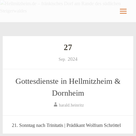
Hellmitzheim.de
Hellmitzheim.de – fränkisches Dorf am Rande
des südlichen Steigerwaldes
Skip
to
content
27
2024
Sep.
Gottesdienste in Hellmitzheim &
Dornheim
harald.heinritz
21. Sonntag nach Trinitatis | Prädikant Wolfram Schröttel