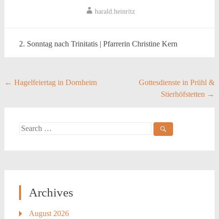
harald.heinritz
2. Sonntag nach Trinitatis | Pfarrerin Christine Kern
Post
←
Hagelfeiertag in Dornheim
Gottesdienste in Prühl &
Stierhöfstetten
→
navigation
Search
for:
Archives
August 2026