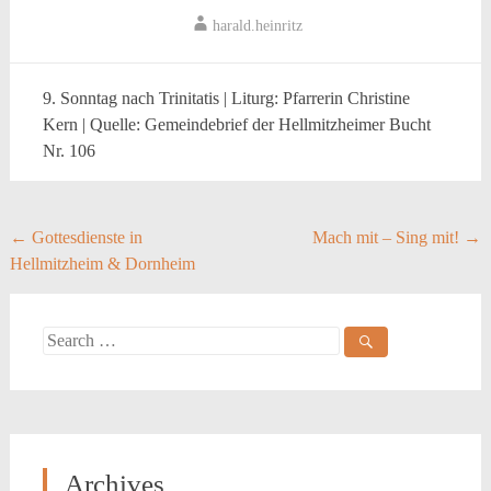
harald.heinritz
9. Sonntag nach Trinitatis | Liturg: Pfarrerin Christine
Kern | Quelle: Gemeindebrief der Hellmitzheimer Bucht
Nr. 106
Post
←
Gottesdienste in
Mach mit – Sing mit!
→
Hellmitzheim & Dornheim
navigation
Search
for:
Archives