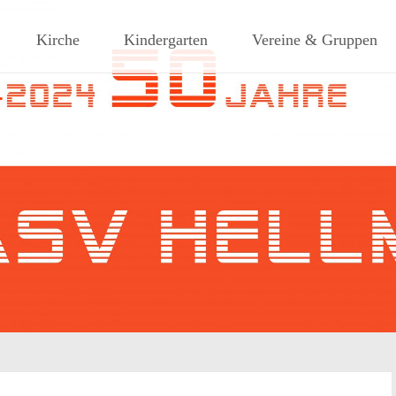
ches Dorf am Rande des südlic
Kirche
Kindergarten
Vereine & Gruppen