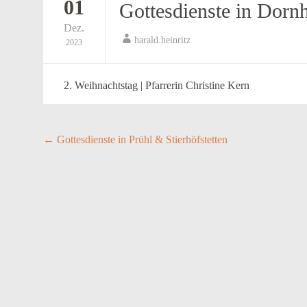
01
Gottesdienste in Dor
Dez.
harald.heinritz
2023
2. Weihnachtstag | Pfarrerin Christine Kern
Post
←
Gottesdienste in Prühl & Stierhöfstetten
navigation