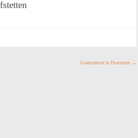
fstetten
Gottesdienst in Dornheim
→