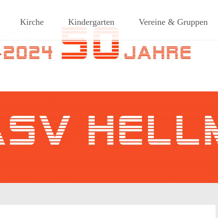
ches Dorf am Rande des südlic
Kirche
Kindergarten
Vereine & Gruppen