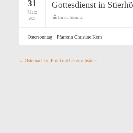
31
Gottesdienst in Stierhö
März
harald.heinritz
2023
Ostersonntag | Pfarrerin Christine Kern
Post
←
Osternacht in Prühl mit Osterfrühstück
navigation