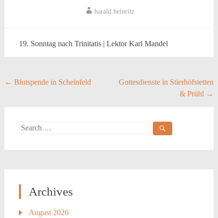
harald.heinritz
19. Sonntag nach Trinitatis | Lektor Karl Mandel
Post
←
Blutspende in Scheinfeld
Gottesdienste in Stierhöfstetten
& Prühl
→
navigation
Search
for:
Archives
August 2026