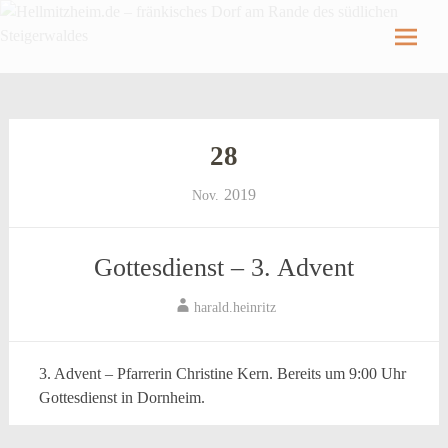
Hellmitzheim.de
Hellmitzheim.de – fränkisches Dorf am Rande
des südlichen Steigerwaldes
Skip
to
content
28
2019
Nov.
Gottesdienst – 3. Advent
harald.heinritz
3. Advent – Pfarrerin Christine Kern. Bereits um 9:00 Uhr
Gottesdienst in Dornheim.