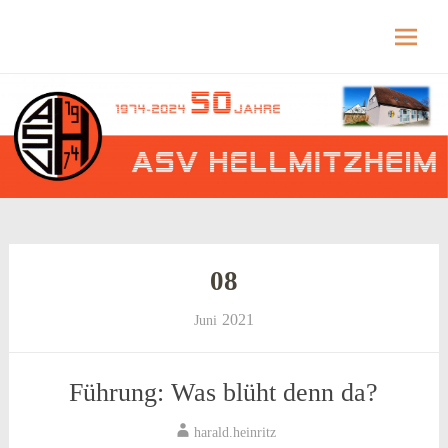
Hellmitzheim.de
Hellmitzheim.de – fränkisches Dorf am Rande
des südlichen Steigerwaldes
Skip
to
content
08
2021
Juni
Führung: Was blüht denn da?
harald.heinritz