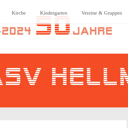
ches Dorf am Rande des südlic
Kirche
Kindergarten
Vereine & Gruppen