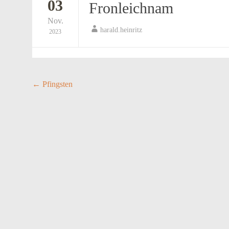
03
Fronleichnam
Nov.
harald.heinritz
2023
Post
←
Pfingsten
navigation