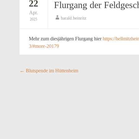
22
Flurgang der Feldges
Apr.
harald.heinritz
2025
Mehr zum diesjährigen Flurgang hier
https://hellmitzh
3/#more-20179
Post
←
Blutspende im Hüttenheim
navigation