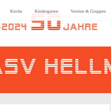
ches Dorf am Rande des südlic
Kirche
Kindergarten
Vereine & Gruppen