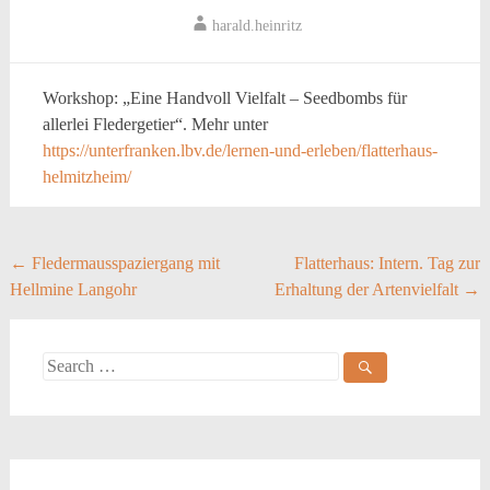
harald.heinritz
Workshop: „Eine Handvoll Vielfalt – Seedbombs für
allerlei Fledergetier“. Mehr unter
https://unterfranken.lbv.de/lernen-und-erleben/flatterhaus-
helmitzheim/
Post
←
Fledermausspaziergang mit
Flatterhaus: Intern. Tag zur
Hellmine Langohr
Erhaltung der Artenvielfalt
→
navigation
Search
for: