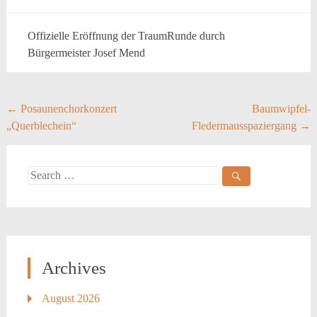
Offizielle Eröffnung der TraumRunde durch
Bürgermeister Josef Mend
Post
←
Posaunenchorkonzert
Baumwipfel-
„Querblechein“
Fledermausspaziergang
→
navigation
Search
for:
Archives
August 2026