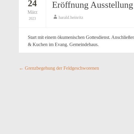
24
Eröffnung Ausstellung
März
harald.heinritz
2023
Start mit einem ökumenischen Gottesdienst. Anschließen
& Kuchen im Evang. Gemeindehaus.
Post
←
Grenzbegehung der Feldgeschworenen
navigation