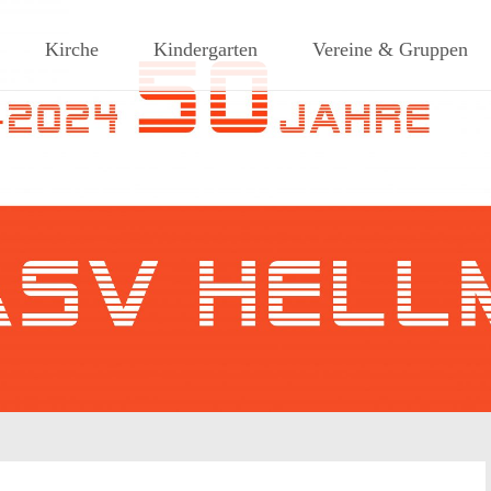
ches Dorf am Rande des südlic
Kirche
Kindergarten
Vereine & Gruppen