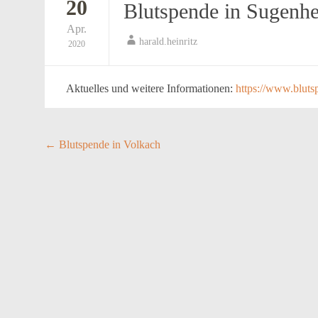
20
Blutspende in Sugenh
Apr.
harald.heinritz
2020
Aktuelles und weitere Informationen:
https://www.bluts
Post
←
Blutspende in Volkach
navigation