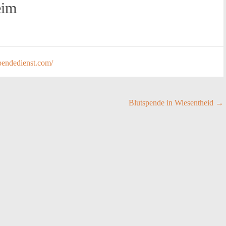
eim
pendedienst.com/
Blutspende in Wiesentheid
→