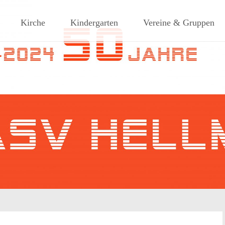
ches Dorf am Rande des südlic
Kirche
Kindergarten
Vereine & Gruppen