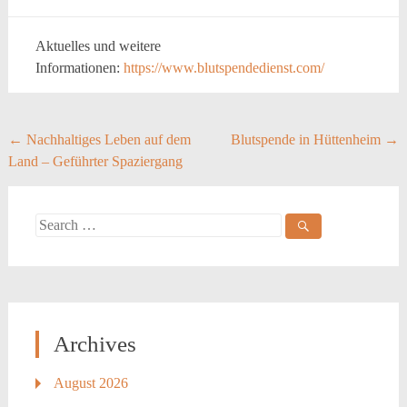
Aktuelles und weitere
Informationen:
https://www.blutspendedienst.com/
Post
←
Nachhaltiges Leben auf dem
Blutspende in Hüttenheim
→
Land – Geführter Spaziergang
navigation
Search
for:
Archives
August 2026