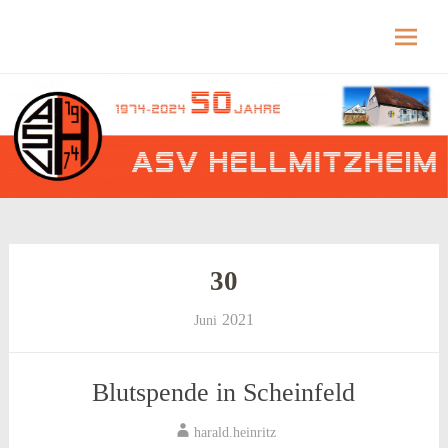
Hellmitzheim.de
Hellmitzheim.de – fränkisches Dorf am Rande
des südlichen Steigerwaldes
Skip
to
content
30
2021
Juni
Blutspende in Scheinfeld
harald.heinritz