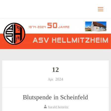
Hellmitzheim.de
Hellmitzheim.de – fränkisches Dorf am Rande
des südlichen Steigerwaldes
Skip
to
content
12
2024
Apr.
Blutspende in Scheinfeld
harald.heinritz