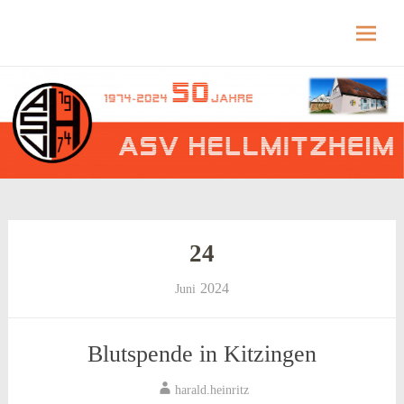
Hellmitzheim.de
Hellmitzheim.de – fränkisches Dorf am Rande
des südlichen Steigerwaldes
Skip
to
content
24
2024
Juni
Blutspende in Kitzingen
harald.heinritz