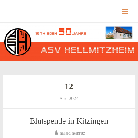
Hellmitzheim.de
Hellmitzheim.de – fränkisches Dorf am Rande
des südlichen Steigerwaldes
Skip
to
content
12
2024
Apr.
Blutspende in Kitzingen
harald.heinritz