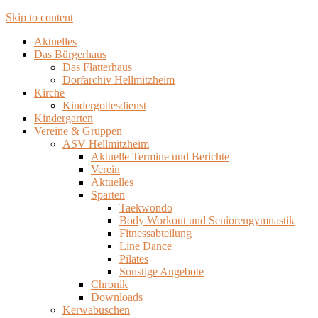
Skip to content
Hellmitzheim.de
Hellmitzheim.de – fränkisches Dorf am Rande des
Aktuelles
südlichen Steigerwaldes
Das Bürgerhaus
Das Flatterhaus
Dorfarchiv Hellmitzheim
Kirche
Kindergottesdienst
Kindergarten
Vereine & Gruppen
ASV Hellmitzheim
Aktuelle Termine und Berichte
Verein
Aktuelles
Sparten
Taekwondo
Body Workout und Seniorengymnastik
Fitnessabteilung
Line Dance
Pilates
Sonstige Angebote
Chronik
Downloads
Kerwabuschen