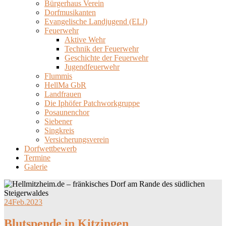
Bürgerhaus Verein
Dorfmusikanten
Evangelische Landjugend (ELJ)
Feuerwehr
Aktive Wehr
Technik der Feuerwehr
Geschichte der Feuerwehr
Jugendfeuerwehr
Flummis
HellMa GbR
Landfrauen
Die Iphöfer Patchworkgruppe
Posaunenchor
Siebener
Singkreis
Versicherungsverein
Dorfwettbewerb
Termine
Galerie
24
Feb.
2023
Blutspende in Kitzingen