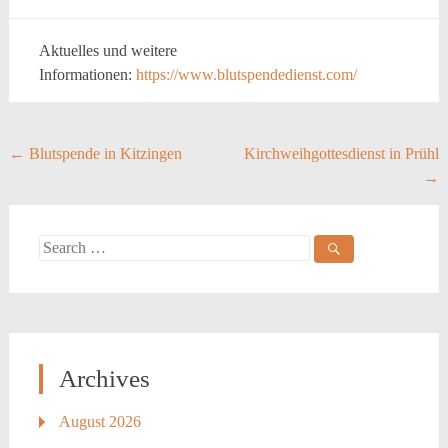
Aktuelles und weitere
Informationen:
https://www.blutspendedienst.com/
Post
←
Blutspende in Kitzingen
Kirchweihgottesdienst in Prühl
→
navigation
Search
for:
Archives
August 2026