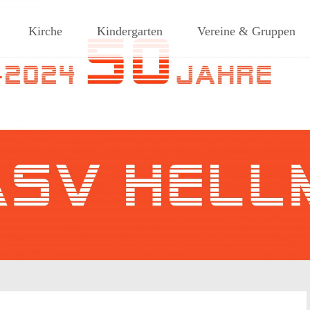
ches Dorf am Rande des südlic
Kirche
Kindergarten
Vereine & Gruppen