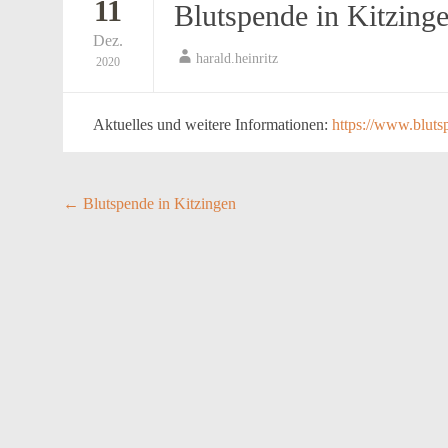
11
Blutspende in Kitzing
Dez.
harald.heinritz
2020
Aktuelles und weitere Informationen:
https://www.bluts
Post
←
Blutspende in Kitzingen
navigation