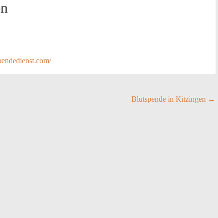
en
pendedienst.com/
Blutspende in Kitzingen
→