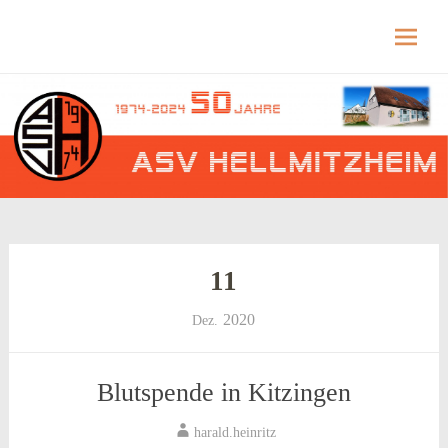
Hellmitzheim.de
Hellmitzheim.de – fränkisches Dorf am Rande
des südlichen Steigerwaldes
Skip
to
content
11
2020
Dez.
Blutspende in Kitzingen
harald.heinritz