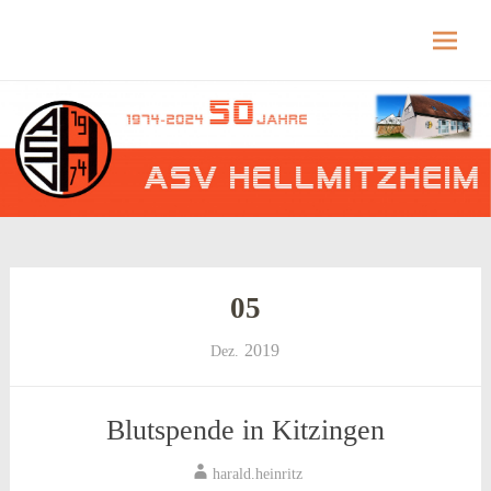
Hellmitzheim.de
Hellmitzheim.de – fränkisches Dorf am Rande
des südlichen Steigerwaldes
Skip
to
content
05
2019
Dez.
Blutspende in Kitzingen
harald.heinritz