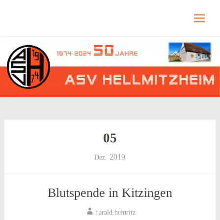
Hellmitzheim.de
Hellmitzheim.de – fränkisches Dorf am Rande
des südlichen Steigerwaldes
Skip
to
content
05
2019
Dez.
Blutspende in Kitzingen
harald.heinritz