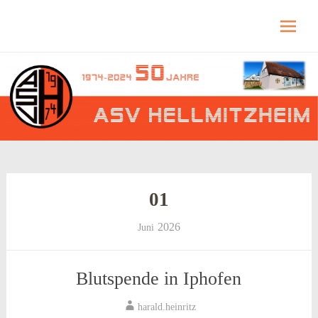
Hellmitzheim.de
Hellmitzheim.de – fränkisches Dorf am Rande
des südlichen Steigerwaldes
Skip
to
content
01
2026
Juni
Blutspende in Iphofen
harald.heinritz