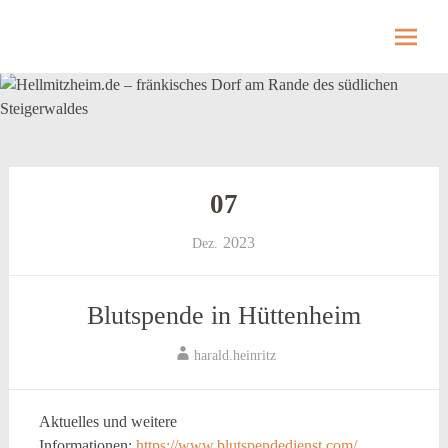
Hellmitzheim.de
Hellmitzheim.de – fränkisches Dorf am Rande
des südlichen Steigerwaldes
Skip
to
content
07
2023
Dez.
Blutspende in Hüttenheim
harald.heinritz
Aktuelles und weitere
Informationen:
https://www.blutspendedienst.com/