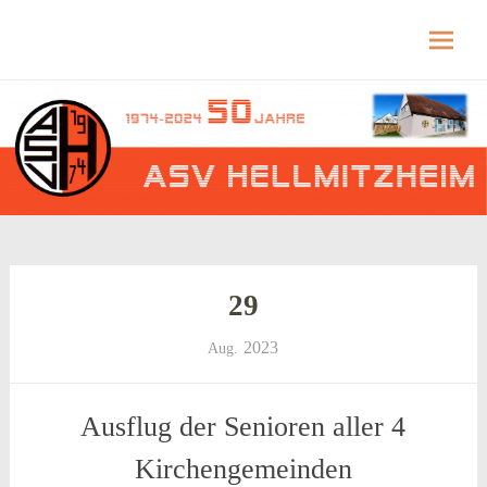
Hellmitzheim.de
Hellmitzheim.de – fränkisches Dorf am Rande
des südlichen Steigerwaldes
Skip
to
content
29
2023
Aug.
Ausflug der Senioren aller 4
Kirchengemeinden