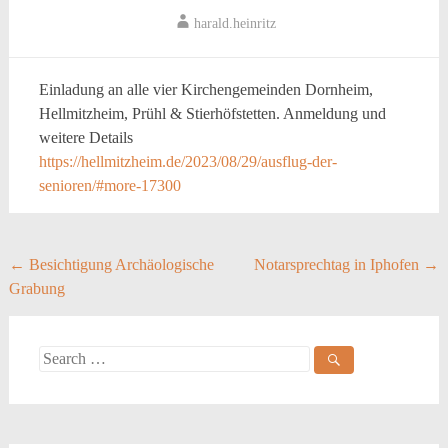
harald.heinritz
Einladung an alle vier Kirchengemeinden Dornheim,
Hellmitzheim, Prühl & Stierhöfstetten. Anmeldung und
weitere Details
https://hellmitzheim.de/2023/08/29/ausflug-der-
senioren/#more-17300
Post
←
Besichtigung Archäologische
Notarsprechtag in Iphofen
→
Grabung
navigation
Search
for: