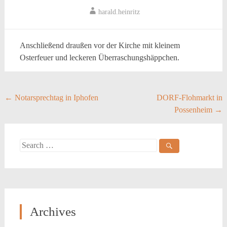
harald.heinritz
Anschließend draußen vor der Kirche mit kleinem
Osterfeuer und leckeren Überraschungshäppchen.
Post
←
Notarsprechtag in Iphofen
DORF-Flohmarkt in
Possenheim
→
navigation
Search
for:
Archives